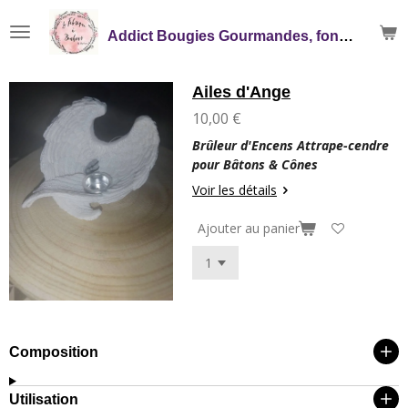
Passer
Addict Bougies Gourmandes, fondants, Mikado
au
contenu
principal
Ailes d'Ange
10,00 €
Brûleur d'Encens Attrape-cendre
pour Bâtons & Cônes
Voir les détails
Ajouter au panier
Composition
Utilisation