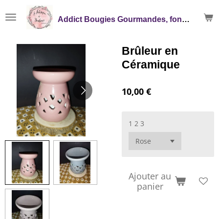
Passer
Addict Bougies Gourmandes, fondants, Mikado
au
contenu
principal
Brûleur en
Céramique
10,00 €
1 2 3
Ajouter au
panier