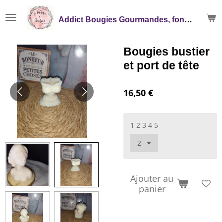
Passer
Addict Bougies Gourmandes, fondants, Mikado
au
contenu
principal
Bougies bustier
et port de tête
16,50 €
1 2 3 4 5
Ajouter au
panier