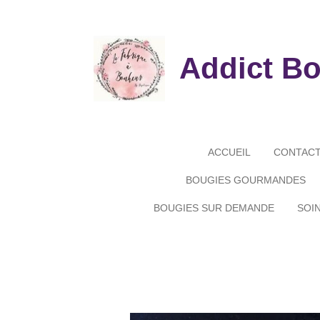
Passer
au
contenu
Addict B
principal
ACCUEIL
CONTAC
BOUGIES GOURMANDES
BOUGIES SUR DEMANDE
SOI