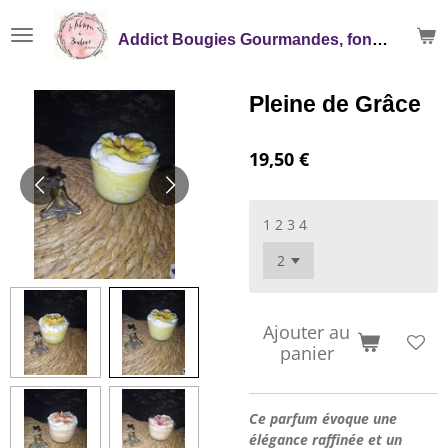
Passer
Addict Bougies Gourmandes, fondants, Mikado
au
contenu
principal
Pleine de Grâce
19,50 €
1 2 3 4
Ajouter au
panier
Ce
parfum évoque une
élégance raffinée et un